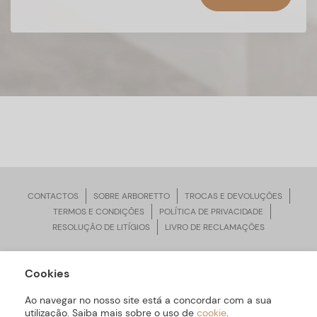
CONTACTOS
SOBRE ARBORETTO
TROCAS E DEVOLUÇÕES
TERMOS E CONDIÇÕES
POLÍTICA DE PRIVACIDADE
RESOLUÇÃO DE LITÍGIOS
LIVRO DE RECLAMAÇÕES
Cookies
ARBORETTO © Todos os Direitos Reservados | Desenvolvido por
Bomsite
Ao navegar no nosso site está a concordar com a sua
utilização. Saiba mais sobre o uso de
cookie
.