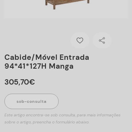
Cabide/móvel Entrada
94*41*127H Manga
305
,
70
€
sob-consulta
Este artigo encontra-se sob consulta, para mais informações
sobre o artigo, preencha o formulário abaixo.