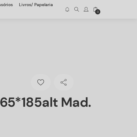
sórios
Livros/ Papelaria
0
65*185alt Mad.