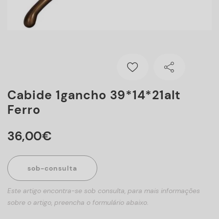
Cabide 1gancho 39*14*21alt
Ferro
36
,
00
€
sob-consulta
Este artigo encontra-se sob consulta, para mais informações
sobre o artigo, preencha o formulário abaixo.