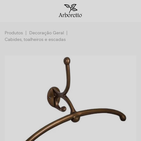
Produtos
Decoração Geral
Cabides, toalheiros e escadas