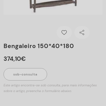
Bengaleiro 150*40*180
374
,
10
€
sob-consulta
Este artigo encontra-se sob consulta, para mais informações
sobre o artigo, preencha o formulário abaixo.