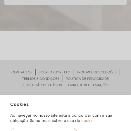
CONTACTOS
SOBRE ARBORETTO
TROCAS E DEVOLUÇÕES
TERMOS E CONDIÇÕES
POLÍTICA DE PRIVACIDADE
RESOLUÇÃO DE LITÍGIOS
LIVRO DE RECLAMAÇÕES
Cookies
ARBORETTO © Todos os Direitos Reservados | Desenvolvido por
Bomsite
Ao navegar no nosso site está a concordar com a sua
utilização. Saiba mais sobre o uso de
cookie
.