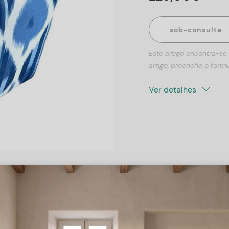
sob-consulta
Este artigo encontra-se
artigo, preencha o formu
Ver detalhes