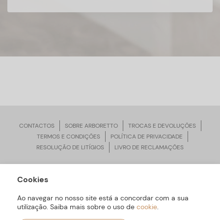
CONTACTOS
SOBRE ARBORETTO
TROCAS E DEVOLUÇÕES
TERMOS E CONDIÇÕES
POLÍTICA DE PRIVACIDADE
RESOLUÇÃO DE LITÍGIOS
LIVRO DE RECLAMAÇÕES
Cookies
ARBORETTO © Todos os Direitos Reservados | Desenvolvido por
Bomsite
Ao navegar no nosso site está a concordar com a sua
utilização. Saiba mais sobre o uso de
cookie
.