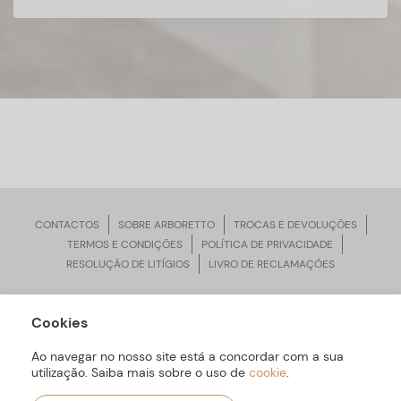
CONTACTOS
SOBRE ARBORETTO
TROCAS E DEVOLUÇÕES
TERMOS E CONDIÇÕES
POLÍTICA DE PRIVACIDADE
RESOLUÇÃO DE LITÍGIOS
LIVRO DE RECLAMAÇÕES
Cookies
ARBORETTO © Todos os Direitos Reservados | Desenvolvido por
Bomsite
Ao navegar no nosso site está a concordar com a sua
utilização. Saiba mais sobre o uso de
cookie
.