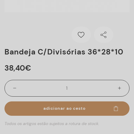
Bandeja C/divisórias 36*28*10
38
,
40
€
adicionar ao cesto
Todos os artigos estão sujeitos a rotura de stock.