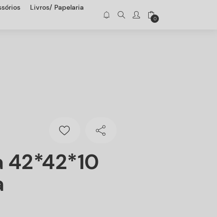
sórios
Livros/ Papelaria
0
a 42*42*10
a