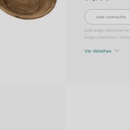
sob-consulta
Este artigo encontra-se
artigo, preencha o formu
Ver detalhes