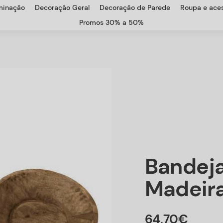
uminação
Decoração Geral
Decoração de Parede
Roupa e aces
Promos 30% a 50%
Bandej
Madeir
64
,
70
€