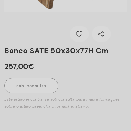
Banco SATE 50x30x77H Cm
257
,
00
€
sob-consulta
Este artigo encontra-se sob consulta, para mais informações
sobre o artigo, preencha o formulário abaixo.