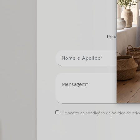
Preencha o form
Li e aceito as condições de política de pri