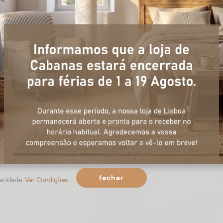
+ informações
ulário, e num curto espaço de tempo, temos respostas para todas a
fechar
vacidade.
Ver Condições.