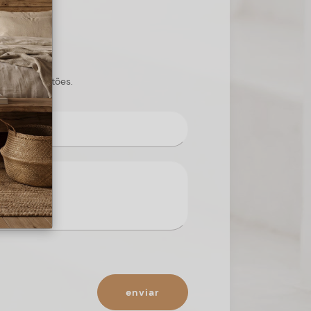
s suas questões.
enviar