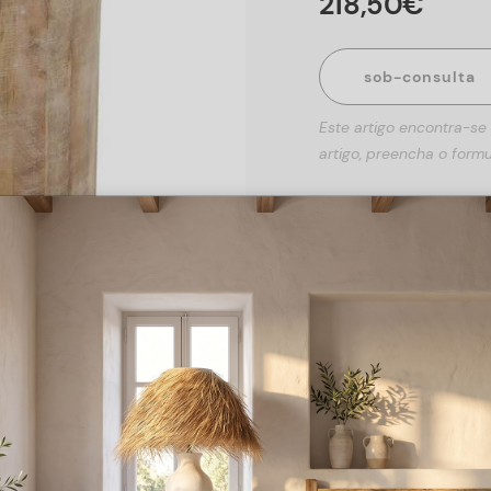
218
,
50
€
sob-consulta
Este artigo encontra-se
artigo, preencha o formu