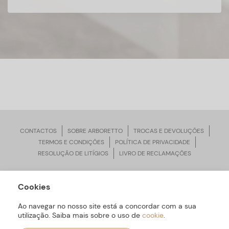
CONTACTOS
SOBRE ARBORETTO
TROCAS E DEVOLUÇÕES
TERMOS E CONDIÇÕES
POLÍTICA DE PRIVACIDADE
RESOLUÇÃO DE LITÍGIOS
LIVRO DE RECLAMAÇÕES
Cookies
ARBORETTO © Todos os Direitos Reservados | Desenvolvido por
Bomsite
Ao navegar no nosso site está a concordar com a sua
utilização. Saiba mais sobre o uso de
cookie
.