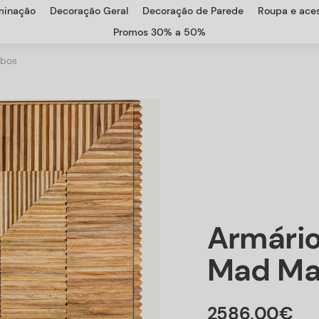
uminação
Decoração Geral
Decoração de Parede
Roupa e aces
Promos 30% a 50%
mbos
Armário
Mad Ma
2586
,
00
€