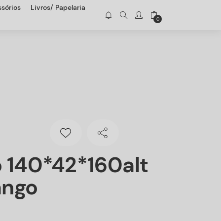
sórios
Livros/ Papelaria
0
 140*42*160alt
ngo