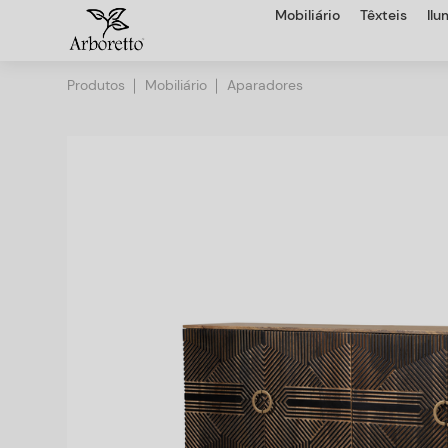
Mobiliário
Têxteis
Il
Produtos
Mobiliário
Aparadores