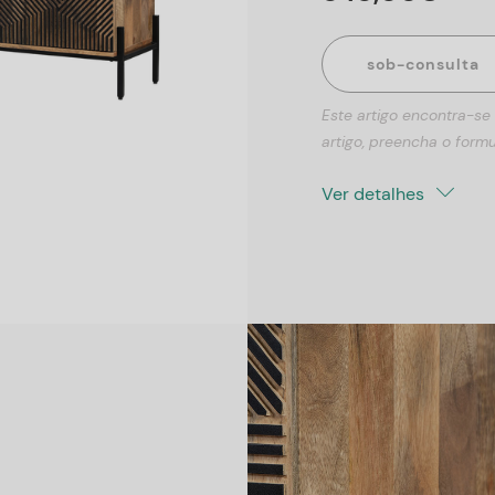
sob-consulta
Este artigo encontra-se
artigo, preencha o formu
Ver detalhes