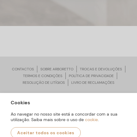
CONTACTOS
SOBRE ARBORETTO
TROCAS E DEVOLUÇÕES
TERMOS E CONDIÇÕES
POLÍTICA DE PRIVACIDADE
RESOLUÇÃO DE LITÍGIOS
LIVRO DE RECLAMAÇÕES
Cookies
ARBORETTO © Todos os Direitos Reservados | Desenvolvido por
Bomsite
Ao navegar no nosso site está a concordar com a sua
utilização. Saiba mais sobre o uso de
cookie
.
Aceitar todos os cookies