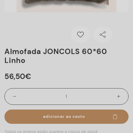
Almofada JONCOLS 60*60
Linho
56
,
50
€
adicionar ao cesto
Todos os artigos estão sujeitos a rotura de stock.