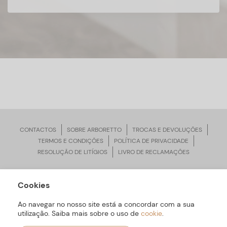
CONTACTOS
SOBRE ARBORETTO
TROCAS E DEVOLUÇÕES
TERMOS E CONDIÇÕES
POLÍTICA DE PRIVACIDADE
RESOLUÇÃO DE LITÍGIOS
LIVRO DE RECLAMAÇÕES
Cookies
ARBORETTO © Todos os Direitos Reservados | Desenvolvido por
Bomsite
Ao navegar no nosso site está a concordar com a sua
utilização. Saiba mais sobre o uso de
cookie
.