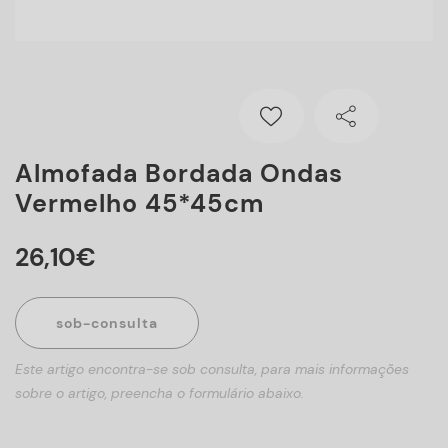
Almofada Bordada Ondas
Vermelho 45*45cm
26
,
10
€
sob-consulta
Este artigo encontra-se sob consulta, para mais informações
sobre o artigo, preencha o formulário abaixo.