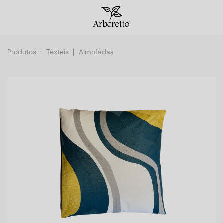
Produtos
Têxteis
Almofadas