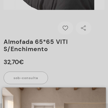
Almofada 65*65 VITI
S/enchimento
32
,
70
€
sob-consulta
Este artigo encontra-se sob consulta, para mais informações
sobre o artigo, preencha o formulário abaixo.