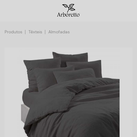
Produtos
Têxteis
Almofadas