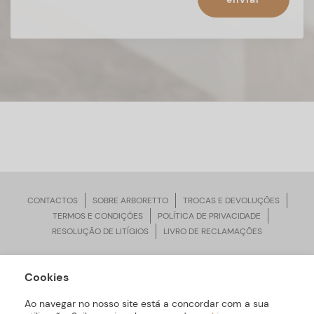
CONTACTOS
SOBRE ARBORETTO
TROCAS E DEVOLUÇÕES
TERMOS E CONDIÇÕES
POLÍTICA DE PRIVACIDADE
RESOLUÇÃO DE LITÍGIOS
LIVRO DE RECLAMAÇÕES
Cookies
ARBORETTO © Todos os Direitos Reservados | Desenvolvido por
Bomsite
Ao navegar no nosso site está a concordar com a sua