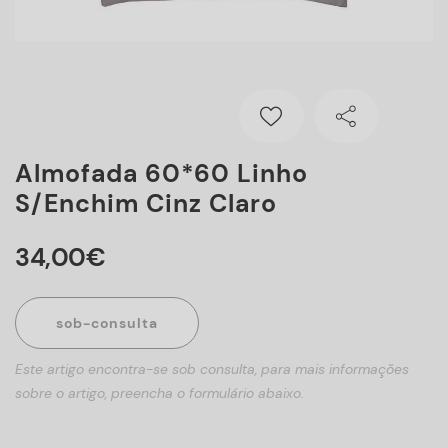
Almofada 60*60 Linho
S/enchim Cinz Claro
34
,
00
€
sob-consulta
Este artigo encontra-se sob consulta, para mais informações
sobre o artigo, preencha o formulário abaixo.