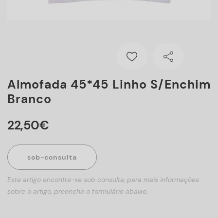
Almofada 45*45 Linho S/enchim
Branco
22
,
50
€
sob-consulta
Este artigo encontra-se sob consulta, para mais informações
sobre o artigo, preencha o formulário abaixo.