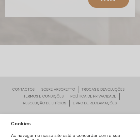
CONTACTOS
SOBRE ARBORETTO
TROCAS E DEVOLUÇÕES
TERMOS E CONDIÇÕES
POLÍTICA DE PRIVACIDADE
RESOLUÇÃO DE LITÍGIOS
LIVRO DE RECLAMAÇÕES
Cookies
ARBORETTO © Todos os Direitos Reservados | Desenvolvido por
Bomsite
Ao navegar no nosso site está a concordar com a sua