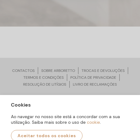
CONTACTOS
SOBRE ARBORETTO
TROCAS E DEVOLUÇÕES
TERMOS E CONDIÇÕES
POLÍTICA DE PRIVACIDADE
RESOLUÇÃO DE LITÍGIOS
LIVRO DE RECLAMAÇÕES
Cookies
ARBORETTO © Todos os Direitos Reservados | Desenvolvido por
Bomsite
Ao navegar no nosso site está a concordar com a sua
utilização. Saiba mais sobre o uso de
cookie
.
Aceitar todos os cookies