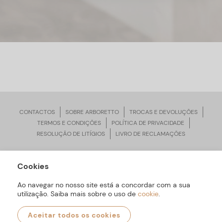
CONTACTOS
SOBRE ARBORETTO
TROCAS E DEVOLUÇÕES
TERMOS E CONDIÇÕES
POLÍTICA DE PRIVACIDADE
RESOLUÇÃO DE LITÍGIOS
LIVRO DE RECLAMAÇÕES
Cookies
ARBORETTO © Todos os Direitos Reservados | Desenvolvido por
Bomsite
Ao navegar no nosso site está a concordar com a sua
utilização. Saiba mais sobre o uso de
cookie
.
Aceitar todos os cookies