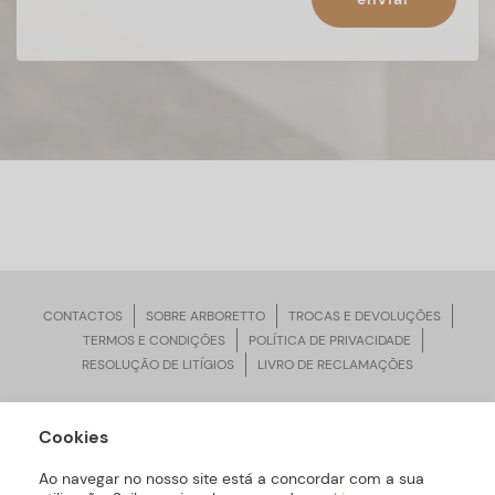
CONTACTOS
SOBRE ARBORETTO
TROCAS E DEVOLUÇÕES
TERMOS E CONDIÇÕES
POLÍTICA DE PRIVACIDADE
RESOLUÇÃO DE LITÍGIOS
LIVRO DE RECLAMAÇÕES
Cookies
ARBORETTO © Todos os Direitos Reservados | Desenvolvido por
Bomsite
Ao navegar no nosso site está a concordar com a sua