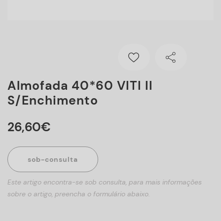
Almofada 40*60 VITI II
S/enchimento
26
,
60
€
sob-consulta
Este artigo encontra-se sob consulta, para mais informações
sobre o artigo, preencha o formulário abaixo.