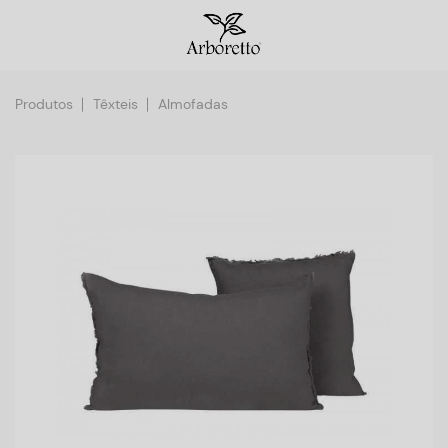
Produtos
Têxteis
Almofadas