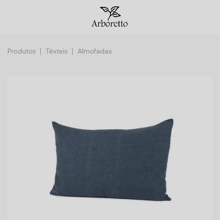
Produtos
Têxteis
Almofadas