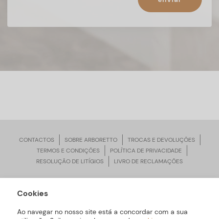
CONTACTOS
SOBRE ARBORETTO
TROCAS E DEVOLUÇÕES
TERMOS E CONDIÇÕES
POLÍTICA DE PRIVACIDADE
RESOLUÇÃO DE LITÍGIOS
LIVRO DE RECLAMAÇÕES
Cookies
ARBORETTO © Todos os Direitos Reservados | Desenvolvido por
Bomsite
Ao navegar no nosso site está a concordar com a sua