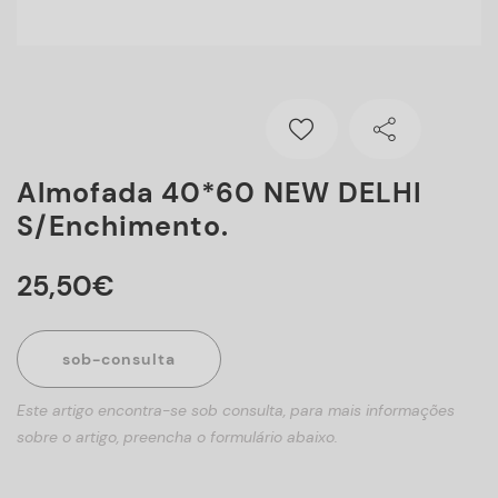
Almofada 40*60 NEW DELHI
S/enchimento.
25
,
50
€
sob-consulta
Este artigo encontra-se sob consulta, para mais informações
sobre o artigo, preencha o formulário abaixo.