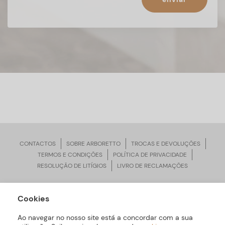
CONTACTOS
SOBRE ARBORETTO
TROCAS E DEVOLUÇÕES
TERMOS E CONDIÇÕES
POLÍTICA DE PRIVACIDADE
RESOLUÇÃO DE LITÍGIOS
LIVRO DE RECLAMAÇÕES
Cookies
ARBORETTO © Todos os Direitos Reservados | Desenvolvido por
Bomsite
Ao navegar no nosso site está a concordar com a sua