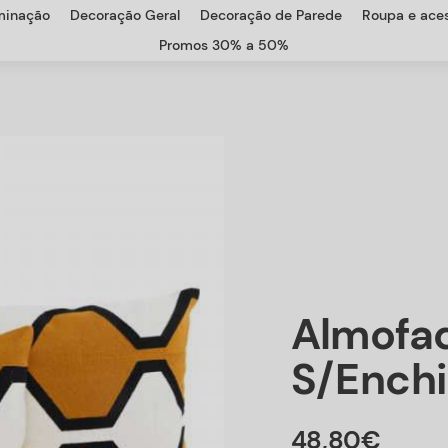
uminação
Decoração Geral
Decoração de Parede
Roupa e aces
Promos 30% a 50%
Almofa
S/ench
48
,
80
€