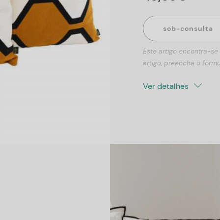
sob-consulta
Este artigo encontra-se
artigo, preencha o formu
Ver detalhes