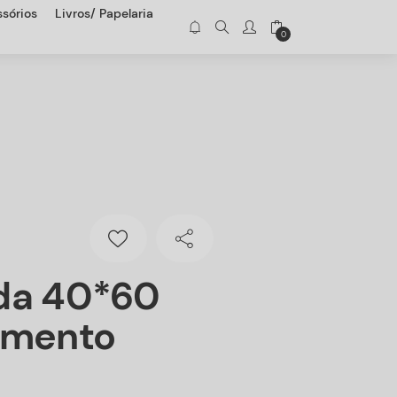
sórios
Livros/ Papelaria
0
da 40*60
imento