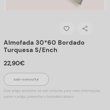
Almofada 30*60 Bordado
Turquesa S/ench
22
,
90
€
sob-consulta
Este artigo encontra-se sob consulta, para mais informações
sobre o artigo, preencha o formulário abaixo.