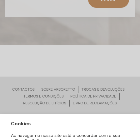
CONTACTOS
SOBRE ARBORETTO
TROCAS E DEVOLUÇÕES
TERMOS E CONDIÇÕES
POLÍTICA DE PRIVACIDADE
RESOLUÇÃO DE LITÍGIOS
LIVRO DE RECLAMAÇÕES
Cookies
ARBORETTO © Todos os Direitos Reservados | Desenvolvido por
Bomsite
Ao navegar no nosso site está a concordar com a sua