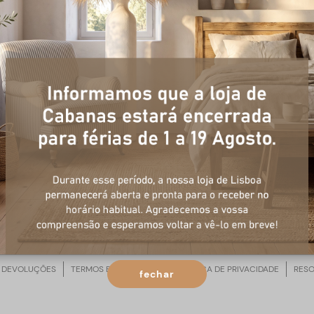
OOPS!
A página que procura não existe ou já não está disponível!
voltar á página inicial
 DEVOLUÇÕES
TERMOS E CONDIÇÕES
POLÍTICA DE PRIVACIDADE
RESO
fechar