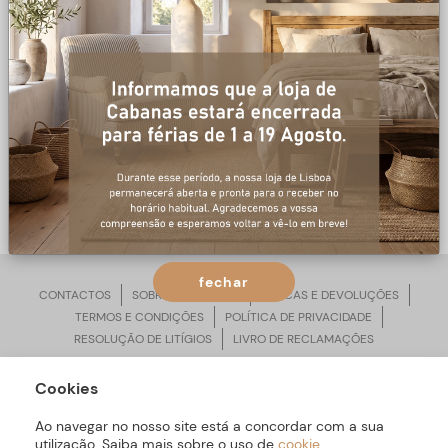
0 produtos
NÃO FORAM ENCONTRADOS
PRODUTOS PARA A PESQUISA.
fechar
CONTACTOS
SOBRE ARBORETTO
TROCAS E DEVOLUÇÕES
TERMOS E CONDIÇÕES
POLÍTICA DE PRIVACIDADE
RESOLUÇÃO DE LITÍGIOS
LIVRO DE RECLAMAÇÕES
Cookies
ARBORETTO © Todos os Direitos Reservados | Desenvolvido por
Bomsite
Ao navegar no nosso site está a concordar com a sua
utilização. Saiba mais sobre o uso de
cookie
.