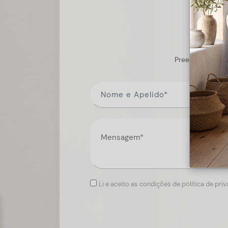
Preencha o form
Li e aceito as condições de política de pri