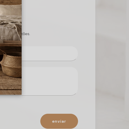
s suas questões.
enviar