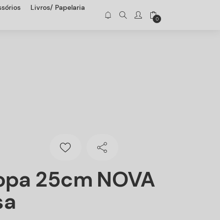
sórios
Livros/ Papelaria
0
Sopa 25cm NOVA
sa