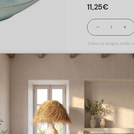
11
,
25
€
Todos os artigos estão s