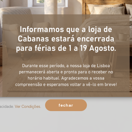
+ informações
ulário, e num curto espaço de tempo, temos respostas para todas a
fechar
vacidade.
Ver Condições.