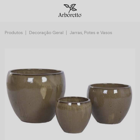
Produtos
Decoração Geral
Jarras, Potes e Vasos