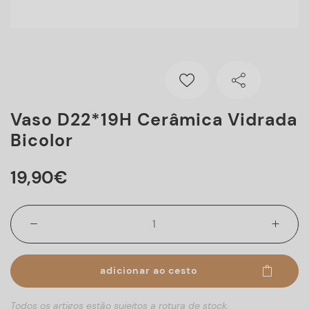
Vaso D22*19H Cerâmica Vidrada
Bicolor
19
,
90
€
adicionar ao cesto
Todos os artigos estão sujeitos a rotura de stock.